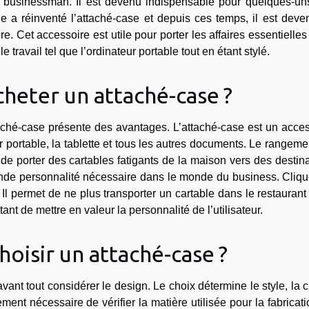
n businessman. Il est devenu indispensable pour quelques-un
a réinventé l’attaché-case et depuis ces temps, il est deve
e. Cet accessoire est utile pour porter les affaires essentielles
e travail tel que l’ordinateur portable tout en étant stylé.
cheter un attaché-case ?
taché-case présente des avantages. L’attaché-case est un acce
ur portable, la tablette et tous les autres documents. Le rangeme
 de porter des cartables fatigants de la maison vers des destin
ande personnalité nécessaire dans le monde du business. Cliqu
. Il permet de ne plus transporter un cartable dans le restaurant
ant de mettre en valeur la personnalité de l’utilisateur.
oisir un attaché-case ?
avant tout considérer le design. Le choix détermine le style, la 
ement nécessaire de vérifier la matière utilisée pour la fabricat