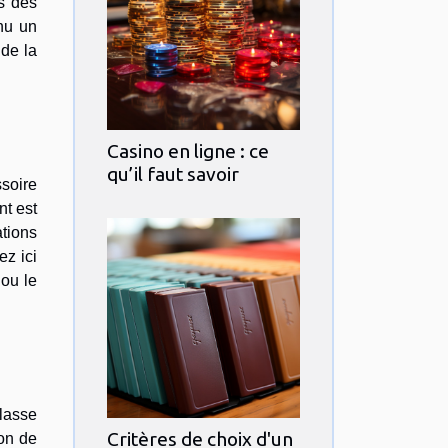
s des
nu un
 de la
Casino en ligne : ce
qu’il faut savoir
ssoire
nt est
ations
ez ici
 ou le
classe
Critères de choix d'un
ion de