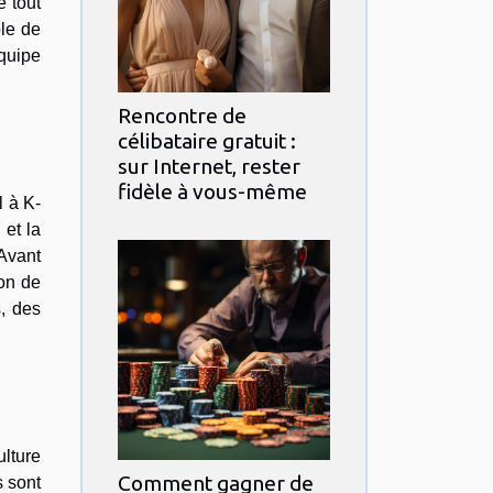
 tout
ble de
quipe
Rencontre de
célibataire gratuit :
sur Internet, rester
fidèle à vous-même
l à K-
 et la
 Avant
ion de
s, des
ulture
Comment gagner de
s sont