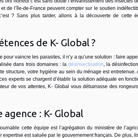
ont horreur c’est sans doute l’envahissement des insectes de
et de l’île-de-France peuvent compter sur le soutien indéfecti
c’est ? Sans plus tarder, allons à la découverte de cette é
étences de K- Global ?
e pour vaincre les parasites, il n’y a qu’une solution : faire appe
ialisée dans trois domaines : la
désinsectisation
, la désinfection
tte structure, votre hygiène au sein du ménage est entretenue.
 ces experts se chargent d’établir la solution adéquate en fonct
auteur de vos attentes, K- Global vous débarrasse des rongeur
 agence : K- Global
ournable cette équipe est l’agrégation du ministère de l’agric
r expertise est saluée par le gouvernement français. De plus, il