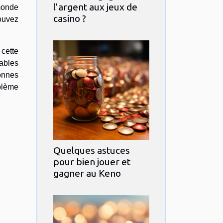
l’argent aux jeux de
 monde
casino ?
ouvez
cette
dables
onnes
oblème
Quelques astuces
pour bien jouer et
gagner au Keno