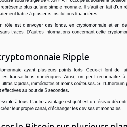
urse sous le sigle de « XRP ». Il occupe la troisième positio
eprésente plus qu’une simple monnaie. Il s’agit en fait d’un 
iement fiable à plusieurs institutions financières.
n rôle est d’envoyer des fonds, en cryptomonnaie et en de
sans traces. D’autres informations concernant cette cryptomo
a cryptomonnaie Ripple
omonnaie ayant plusieurs points forts. Ceux-ci font de lu
les transactions numériques. Ainsi, on peut reconnaitre à 
s ultras rapides, immédiates et moins coûteuses. Si l’Ethereum
nt effectives au bout de 5 secondes.
ssible à tous. L’autre avantage est qu’il est un réseau décentr
de créer leur propre canal, d’échanger les devises et monnaies.
er le Bitcoin sur plusieurs pla