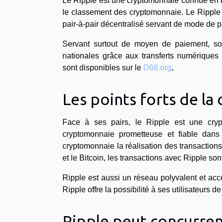
Le Ripple est une cryptomonnaie connue en bo
le classement des cryptomonnaie. Le Ripple r
pair-à-pair décentralisé servant de mode de pa
Servant surtout de moyen de paiement, so
nationales grâce aux transferts numériques 
sont disponibles sur le
D66.org
.
Les points forts de l
Face à ses pairs, le Ripple est une crypt
cryptomonnaie prometteuse et fiable dans 
cryptomonnaie la réalisation des transaction
et le Bitcoin, les transactions avec Ripple so
Ripple est aussi un réseau polyvalent et acce
Ripple offre la possibilité à ses utilisateurs 
Ripple peut concurrenc