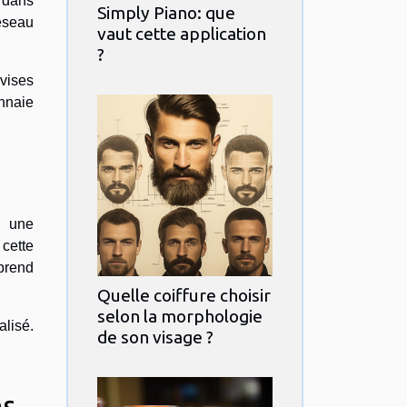
n dans
Simply Piano: que
réseau
vaut cette application
?
vises
nnaie
i une
cette
 prend
Quelle coiffure choisir
selon la morphologie
alisé.
de son visage ?
ns