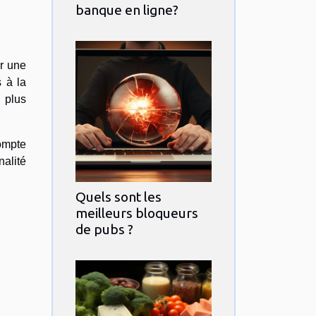
banque en ligne?
r une
 à la
 plus
compte
nalité
Quels sont les
meilleurs bloqueurs
de pubs ?