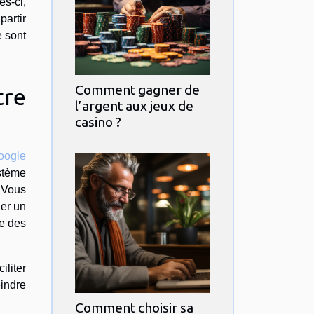
s-ci,
partir
e sont
Comment gagner de
tre
l’argent aux jeux de
casino ?
oogle
ystème
. Vous
ler un
ie des
iliter
eindre
Comment choisir sa